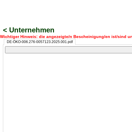
< Unternehmen
Wichtiger Hinweis: die angezeigte/n Bescheinigung/en ist/sind un
DE-ÖKO-006.276-0057123.2025.001.pdf