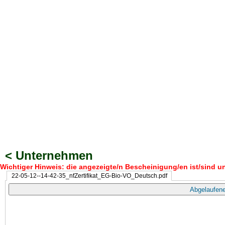
< Unternehmen
Wichtiger Hinweis: die angezeigte/n Bescheinigung/en ist/sind un
22-05-12--14-42-35_nfZertifikat_EG-Bio-VO_Deutsch.pdf
Abgelaufene