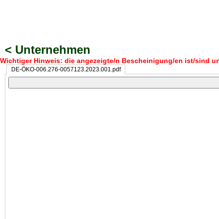
< Unternehmen
Wichtiger Hinweis: die angezeigte/n Bescheinigung/en ist/sind un
DE-ÖKO-006.276-0057123.2023.001.pdf